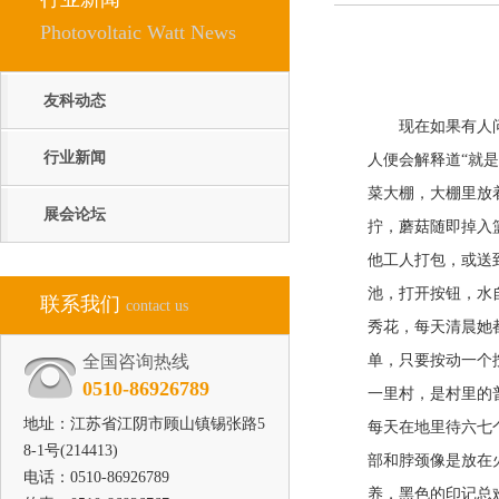
Photovoltaic Watt News
友科动态
现在如果有人问梁
行业新闻
人便会解释道“就
菜大棚，大棚里放
展会论坛
拧，蘑菇随即掉入
他工人打包，或送
池，打开按钮，水
联系我们
contact us
秀花，每天清晨她
全国咨询热线
单，只要按动一个
0510-86926789
一里村，是村里的
地址：江苏省江阴市顾山镇锡张路5
每天在地里待六七
8-1号(214413)
部和脖颈像是放在
电话：0510-86926789
养，黑色的印记总