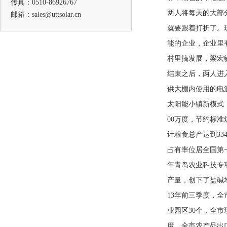
传真：0510-86926767
两人将每天的大部
邮箱：sales@uttsolar.cn
就要跟着打折了。
能的企业，企业里
村里搞发展，梁宏
结束之后，两人进
供大棚内使用的电
太阳能小镇新模式，
00万度，节约标准煤
计粮食总产达到33
占有率位居全国第
年青岛农业科技专项
产量，创下了盐碱
13年前三季度，全
业园区30个，全市
度，全市农产品出